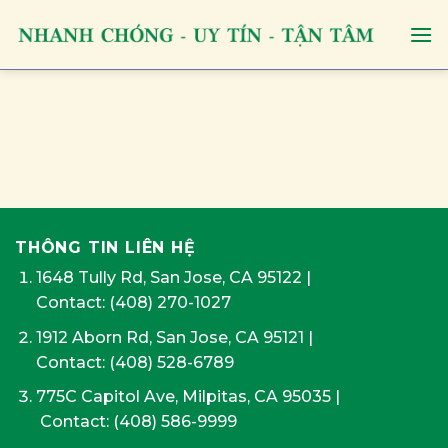
Skip
to
content
THÔNG TIN LIÊN HỆ
1648 Tully Rd, San Jose, CA 95122
|
Contact:
(408) 270-1027
1912 Aborn Rd, San Jose, CA 95121
|
Contact: (408) 528-6789
775C Capitol Ave, Milpitas, CA 95035
|
Contact:
(408) 586-9999