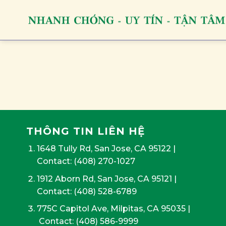
Skip
to
content
THÔNG TIN LIÊN HỆ
1648 Tully Rd, San Jose, CA 95122
|
Contact:
(408) 270-1027
1912 Aborn Rd, San Jose, CA 95121
|
Contact: (408) 528-6789
775C Capitol Ave, Milpitas, CA 95035
|
Contact:
(408) 586-9999