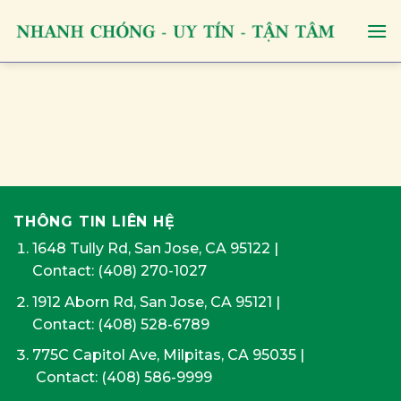
Skip
to
content
THÔNG TIN LIÊN HỆ
1648 Tully Rd, San Jose, CA 95122
|
Contact:
(408) 270-1027
1912 Aborn Rd, San Jose, CA 95121
|
Contact: (408) 528-6789
775C Capitol Ave, Milpitas, CA 95035
|
Contact:
(408) 586-9999