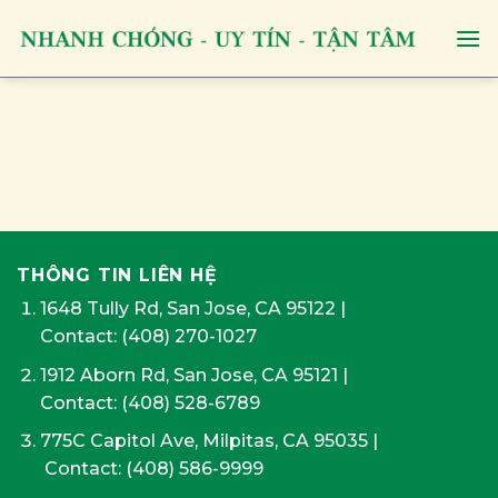
Skip
to
content
THÔNG TIN LIÊN HỆ
1648 Tully Rd, San Jose, CA 95122
|
Contact:
(408) 270-1027
1912 Aborn Rd, San Jose, CA 95121
|
Contact: (408) 528-6789
775C Capitol Ave, Milpitas, CA 95035
|
Contact:
(408) 586-9999