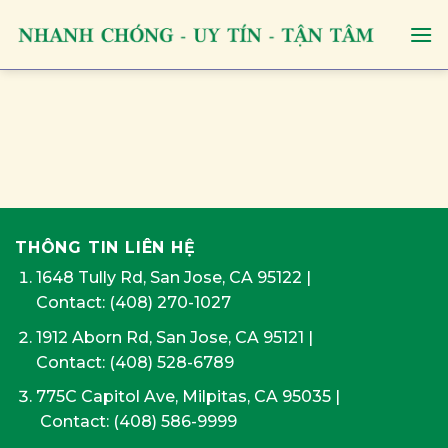
Skip
to
content
THÔNG TIN LIÊN HỆ
1648 Tully Rd, San Jose, CA 95122
|
Contact:
(408) 270-1027
1912 Aborn Rd, San Jose, CA 95121
|
Contact: (408) 528-6789
775C Capitol Ave, Milpitas, CA 95035
|
Contact:
(408) 586-9999