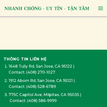
Skip
to
content
THÔNG TIN LIÊN HỆ
1648 Tully Rd, San Jose, CA 95122
|
Contact:
(408) 270-1027
1912 Aborn Rd, San Jose, CA 95121
|
Contact: (408) 528-6789
775C Capitol Ave, Milpitas, CA 95035
|
Contact:
(408) 586-9999