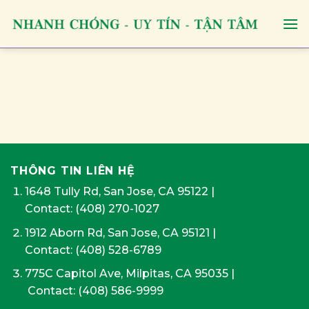
Skip
to
content
THÔNG TIN LIÊN HỆ
1648 Tully Rd, San Jose, CA 95122
|
Contact:
(408) 270-1027
1912 Aborn Rd, San Jose, CA 95121
|
Contact: (408) 528-6789
775C Capitol Ave, Milpitas, CA 95035
|
Contact:
(408) 586-9999