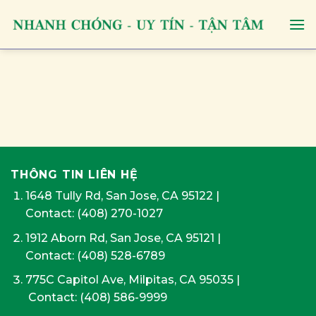
Skip
to
content
THÔNG TIN LIÊN HỆ
1648 Tully Rd, San Jose, CA 95122
|
Contact:
(408) 270-1027
1912 Aborn Rd, San Jose, CA 95121
|
Contact: (408) 528-6789
775C Capitol Ave, Milpitas, CA 95035
|
Contact:
(408) 586-9999