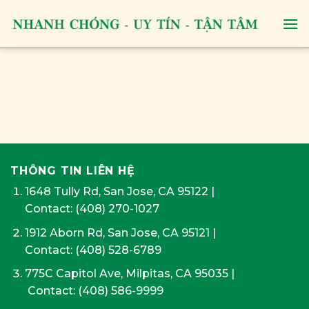
Skip
to
content
THÔNG TIN LIÊN HỆ
1648 Tully Rd, San Jose, CA 95122
|
Contact:
(408) 270-1027
1912 Aborn Rd, San Jose, CA 95121
|
Contact: (408) 528-6789
775C Capitol Ave, Milpitas, CA 95035
|
Contact:
(408) 586-9999