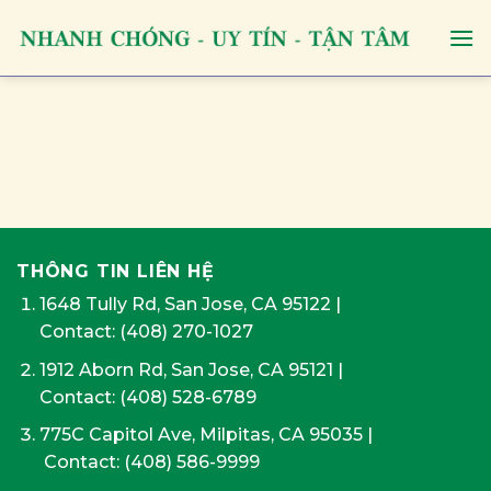
Skip
to
content
THÔNG TIN LIÊN HỆ
1648 Tully Rd, San Jose, CA 95122
|
Contact:
(408) 270-1027
1912 Aborn Rd, San Jose, CA 95121
|
Contact: (408) 528-6789
775C Capitol Ave, Milpitas, CA 95035
|
Contact:
(408) 586-9999