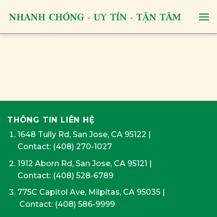
Skip
to
content
THÔNG TIN LIÊN HỆ
1648 Tully Rd, San Jose, CA 95122
|
Contact:
(408) 270-1027
1912 Aborn Rd, San Jose, CA 95121
|
Contact: (408) 528-6789
775C Capitol Ave, Milpitas, CA 95035
|
Contact:
(408) 586-9999