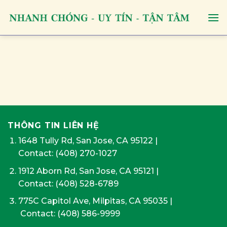
Skip
to
content
THÔNG TIN LIÊN HỆ
1648 Tully Rd, San Jose, CA 95122
|
Contact:
(408) 270-1027
1912 Aborn Rd, San Jose, CA 95121
|
Contact: (408) 528-6789
775C Capitol Ave, Milpitas, CA 95035
|
Contact:
(408) 586-9999