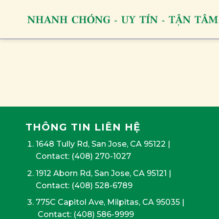
Skip
to
content
THÔNG TIN LIÊN HỆ
1648 Tully Rd, San Jose, CA 95122
|
Contact:
(408) 270-1027
1912 Aborn Rd, San Jose, CA 95121
|
Contact: (408) 528-6789
775C Capitol Ave, Milpitas, CA 95035
|
Contact:
(408) 586-9999