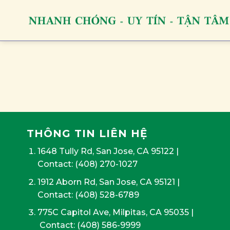
Skip
to
content
THÔNG TIN LIÊN HỆ
1648 Tully Rd, San Jose, CA 95122
|
Contact:
(408) 270-1027
1912 Aborn Rd, San Jose, CA 95121
|
Contact: (408) 528-6789
775C Capitol Ave, Milpitas, CA 95035
|
Contact:
(408) 586-9999