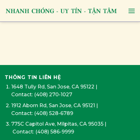
Skip
to
content
THÔNG TIN LIÊN HỆ
1648 Tully Rd, San Jose, CA 95122
|
Contact:
(408) 270-1027
1912 Aborn Rd, San Jose, CA 95121
|
Contact: (408) 528-6789
775C Capitol Ave, Milpitas, CA 95035
|
Contact:
(408) 586-9999