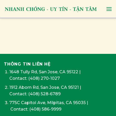
Skip
to
content
THÔNG TIN LIÊN HỆ
1648 Tully Rd, San Jose, CA 95122
|
Contact:
(408) 270-1027
1912 Aborn Rd, San Jose, CA 95121
|
Contact: (408) 528-6789
775C Capitol Ave, Milpitas, CA 95035
|
Contact:
(408) 586-9999