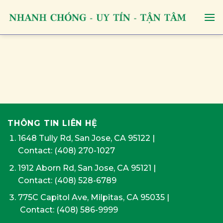
Skip
to
content
THÔNG TIN LIÊN HỆ
1648 Tully Rd, San Jose, CA 95122
|
Contact:
(408) 270-1027
1912 Aborn Rd, San Jose, CA 95121
|
Contact: (408) 528-6789
775C Capitol Ave, Milpitas, CA 95035
|
Contact:
(408) 586-9999