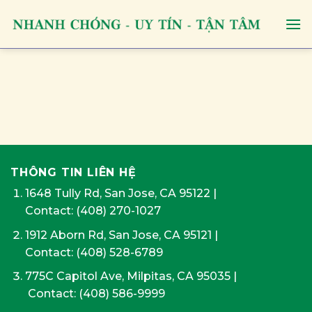
Skip
to
content
THÔNG TIN LIÊN HỆ
1648 Tully Rd, San Jose, CA 95122
|
Contact:
(408) 270-1027
1912 Aborn Rd, San Jose, CA 95121
|
Contact: (408) 528-6789
775C Capitol Ave, Milpitas, CA 95035
|
Contact:
(408) 586-9999