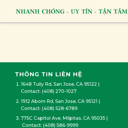
Skip
to
content
THÔNG TIN LIÊN HỆ
1648 Tully Rd, San Jose, CA 95122
|
Contact:
(408) 270-1027
1912 Aborn Rd, San Jose, CA 95121
|
Contact: (408) 528-6789
775C Capitol Ave, Milpitas, CA 95035
|
Contact:
(408) 586-9999