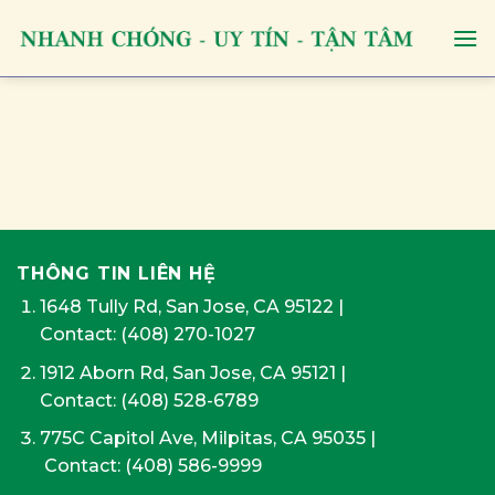
Skip
to
content
THÔNG TIN LIÊN HỆ
1648 Tully Rd, San Jose, CA 95122
|
Contact:
(408) 270-1027
1912 Aborn Rd, San Jose, CA 95121
|
Contact: (408) 528-6789
775C Capitol Ave, Milpitas, CA 95035
|
Contact:
(408) 586-9999