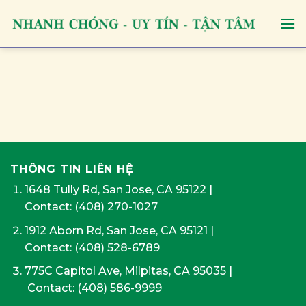
Skip
to
content
THÔNG TIN LIÊN HỆ
1648 Tully Rd, San Jose, CA 95122
|
Contact:
(408) 270-1027
1912 Aborn Rd, San Jose, CA 95121
|
Contact: (408) 528-6789
775C Capitol Ave, Milpitas, CA 95035
|
Contact:
(408) 586-9999