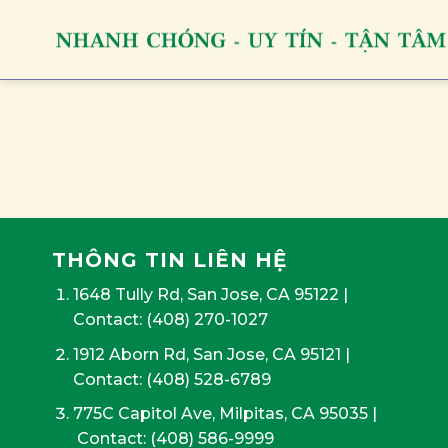
Skip
to
content
THÔNG TIN LIÊN HỆ
1648 Tully Rd, San Jose, CA 95122
|
Contact:
(408) 270-1027
1912 Aborn Rd, San Jose, CA 95121
|
Contact: (408) 528-6789
775C Capitol Ave, Milpitas, CA 95035
|
Contact:
(408) 586-9999