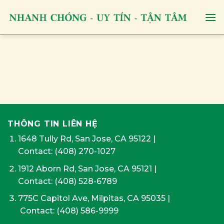
Skip
to
content
THÔNG TIN LIÊN HỆ
1648 Tully Rd, San Jose, CA 95122
|
Contact:
(408) 270-1027
1912 Aborn Rd, San Jose, CA 95121
|
Contact: (408) 528-6789
775C Capitol Ave, Milpitas, CA 95035
|
Contact:
(408) 586-9999