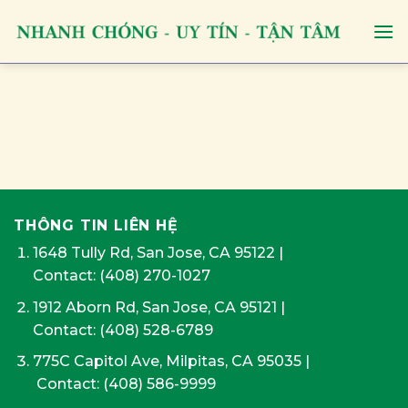
Skip
to
content
THÔNG TIN LIÊN HỆ
1648 Tully Rd, San Jose, CA 95122
|
Contact:
(408) 270-1027
1912 Aborn Rd, San Jose, CA 95121
|
Contact: (408) 528-6789
775C Capitol Ave, Milpitas, CA 95035
|
Contact:
(408) 586-9999