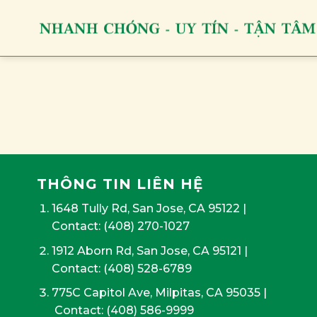
Skip
to
content
THÔNG TIN LIÊN HỆ
1648 Tully Rd, San Jose, CA 95122
|
Contact:
(408) 270-1027
1912 Aborn Rd, San Jose, CA 95121
|
Contact: (408) 528-6789
775C Capitol Ave, Milpitas, CA 95035
|
Contact:
(408) 586-9999