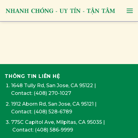
Skip
to
content
THÔNG TIN LIÊN HỆ
1648 Tully Rd, San Jose, CA 95122
|
Contact:
(408) 270-1027
1912 Aborn Rd, San Jose, CA 95121
|
Contact: (408) 528-6789
775C Capitol Ave, Milpitas, CA 95035
|
Contact:
(408) 586-9999