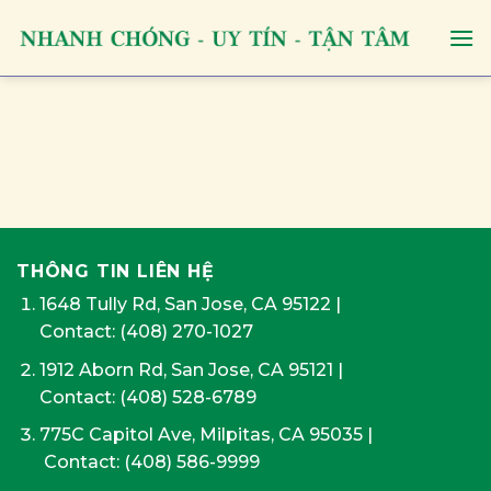
Skip
to
content
THÔNG TIN LIÊN HỆ
1648 Tully Rd, San Jose, CA 95122
|
Contact:
(408) 270-1027
1912 Aborn Rd, San Jose, CA 95121
|
Contact: (408) 528-6789
775C Capitol Ave, Milpitas, CA 95035
|
Contact:
(408) 586-9999