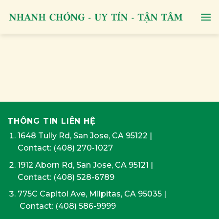
Skip
to
content
THÔNG TIN LIÊN HỆ
1648 Tully Rd, San Jose, CA 95122
|
Contact:
(408) 270-1027
1912 Aborn Rd, San Jose, CA 95121
|
Contact: (408) 528-6789
775C Capitol Ave, Milpitas, CA 95035
|
Contact:
(408) 586-9999