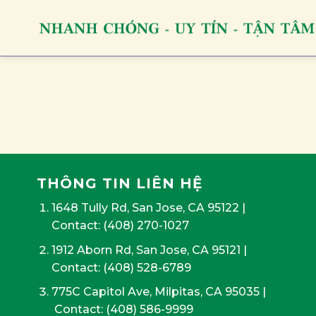
Skip
to
content
THÔNG TIN LIÊN HỆ
1648 Tully Rd, San Jose, CA 95122
|
Contact:
(408) 270-1027
1912 Aborn Rd, San Jose, CA 95121
|
Contact: (408) 528-6789
775C Capitol Ave, Milpitas, CA 95035
|
Contact:
(408) 586-9999