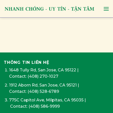
Skip
to
content
THÔNG TIN LIÊN HỆ
1648 Tully Rd, San Jose, CA 95122
|
Contact:
(408) 270-1027
1912 Aborn Rd, San Jose, CA 95121
|
Contact: (408) 528-6789
775C Capitol Ave, Milpitas, CA 95035
|
Contact:
(408) 586-9999