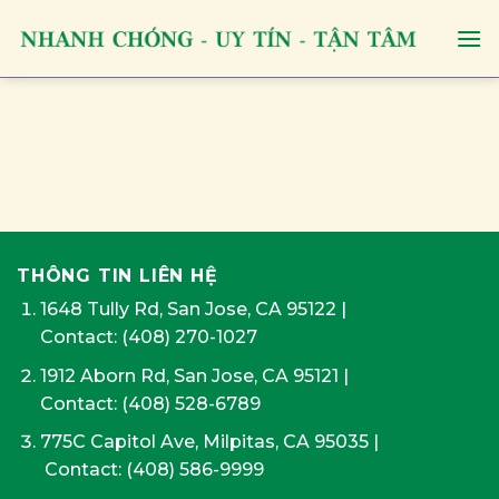
Skip
to
content
THÔNG TIN LIÊN HỆ
1648 Tully Rd, San Jose, CA 95122
|
Contact:
(408) 270-1027
1912 Aborn Rd, San Jose, CA 95121
|
Contact: (408) 528-6789
775C Capitol Ave, Milpitas, CA 95035
|
Contact:
(408) 586-9999