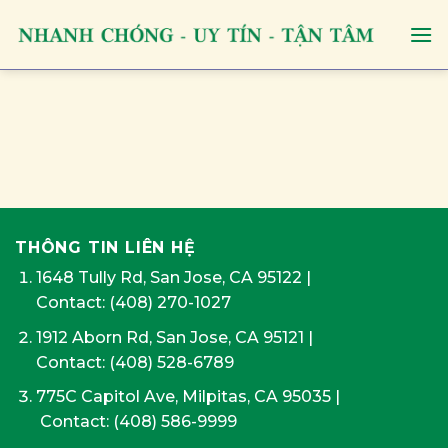
Skip
to
content
THÔNG TIN LIÊN HỆ
1648 Tully Rd, San Jose, CA 95122
|
Contact:
(408) 270-1027
1912 Aborn Rd, San Jose, CA 95121
|
Contact: (408) 528-6789
775C Capitol Ave, Milpitas, CA 95035
|
Contact:
(408) 586-9999