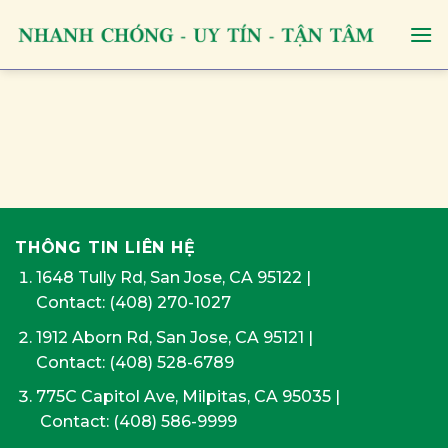
Skip
to
content
THÔNG TIN LIÊN HỆ
1648 Tully Rd, San Jose, CA 95122
|
Contact:
(408) 270-1027
1912 Aborn Rd, San Jose, CA 95121
|
Contact: (408) 528-6789
775C Capitol Ave, Milpitas, CA 95035
|
Contact:
(408) 586-9999