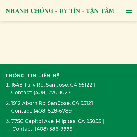
Skip
to
content
THÔNG TIN LIÊN HỆ
1648 Tully Rd, San Jose, CA 95122
|
Contact:
(408) 270-1027
1912 Aborn Rd, San Jose, CA 95121
|
Contact: (408) 528-6789
775C Capitol Ave, Milpitas, CA 95035
|
Contact:
(408) 586-9999