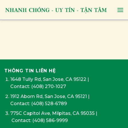
Skip
to
content
THÔNG TIN LIÊN HỆ
1648 Tully Rd, San Jose, CA 95122
|
Contact:
(408) 270-1027
1912 Aborn Rd, San Jose, CA 95121
|
Contact: (408) 528-6789
775C Capitol Ave, Milpitas, CA 95035
|
Contact:
(408) 586-9999