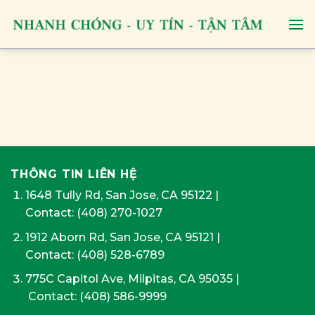
Skip
to
content
THÔNG TIN LIÊN HỆ
1648 Tully Rd, San Jose, CA 95122
|
Contact:
(408) 270-1027
1912 Aborn Rd, San Jose, CA 95121
|
Contact: (408) 528-6789
775C Capitol Ave, Milpitas, CA 95035
|
Contact:
(408) 586-9999