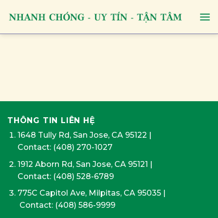
Skip
to
content
THÔNG TIN LIÊN HỆ
1648 Tully Rd, San Jose, CA 95122
|
Contact:
(408) 270-1027
1912 Aborn Rd, San Jose, CA 95121
|
Contact: (408) 528-6789
775C Capitol Ave, Milpitas, CA 95035
|
Contact:
(408) 586-9999