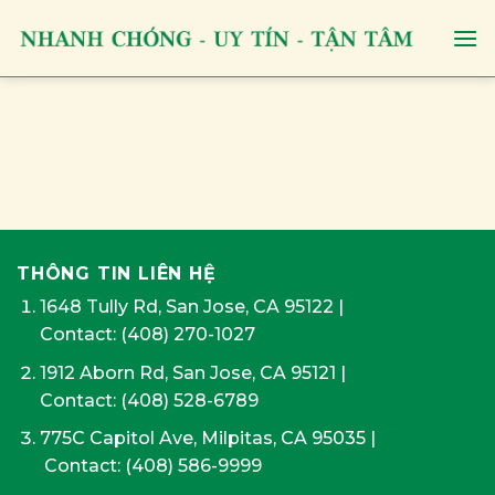
Skip
to
content
THÔNG TIN LIÊN HỆ
1648 Tully Rd, San Jose, CA 95122
|
Contact:
(408) 270-1027
1912 Aborn Rd, San Jose, CA 95121
|
Contact: (408) 528-6789
775C Capitol Ave, Milpitas, CA 95035
|
Contact:
(408) 586-9999