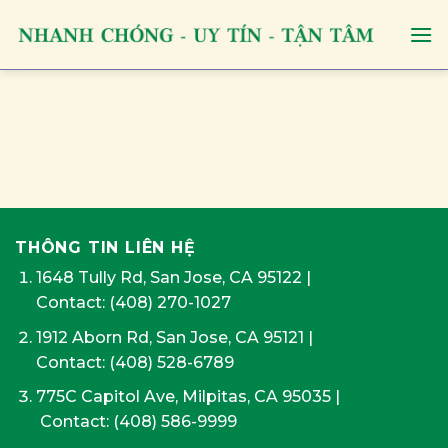
Skip
to
content
THÔNG TIN LIÊN HỆ
1648 Tully Rd, San Jose, CA 95122
|
Contact:
(408) 270-1027
1912 Aborn Rd, San Jose, CA 95121
|
Contact: (408) 528-6789
775C Capitol Ave, Milpitas, CA 95035
|
Contact:
(408) 586-9999