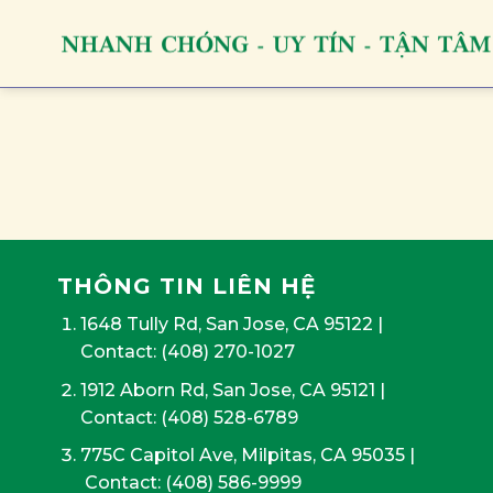
Skip
to
content
THÔNG TIN LIÊN HỆ
1648 Tully Rd, San Jose, CA 95122
|
Contact:
(408) 270-1027
1912 Aborn Rd, San Jose, CA 95121
|
Contact: (408) 528-6789
775C Capitol Ave, Milpitas, CA 95035
|
Contact:
(408) 586-9999