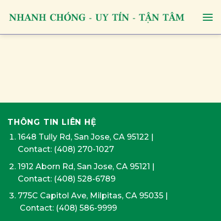
Skip
to
content
THÔNG TIN LIÊN HỆ
1648 Tully Rd, San Jose, CA 95122
|
Contact:
(408) 270-1027
1912 Aborn Rd, San Jose, CA 95121
|
Contact: (408) 528-6789
775C Capitol Ave, Milpitas, CA 95035
|
Contact:
(408) 586-9999