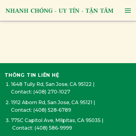
Skip
to
content
THÔNG TIN LIÊN HỆ
1648 Tully Rd, San Jose, CA 95122
|
Contact:
(408) 270-1027
1912 Aborn Rd, San Jose, CA 95121
|
Contact: (408) 528-6789
775C Capitol Ave, Milpitas, CA 95035
|
Contact:
(408) 586-9999