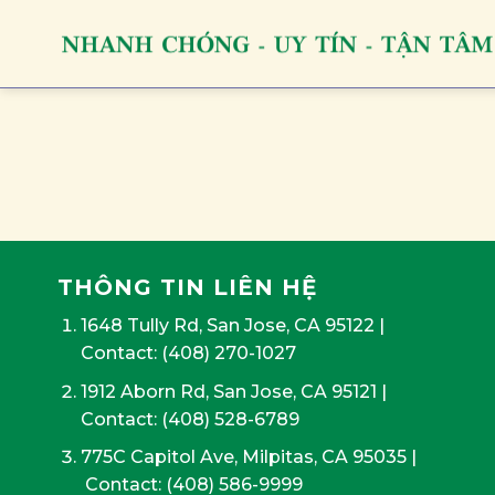
Skip
to
content
THÔNG TIN LIÊN HỆ
1648 Tully Rd, San Jose, CA 95122
|
Contact:
(408) 270-1027
1912 Aborn Rd, San Jose, CA 95121
|
Contact: (408) 528-6789
775C Capitol Ave, Milpitas, CA 95035
|
Contact:
(408) 586-9999