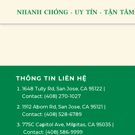
Skip
to
content
THÔNG TIN LIÊN HỆ
1648 Tully Rd, San Jose, CA 95122
|
Contact:
(408) 270-1027
1912 Aborn Rd, San Jose, CA 95121
|
Contact: (408) 528-6789
775C Capitol Ave, Milpitas, CA 95035
|
Contact:
(408) 586-9999