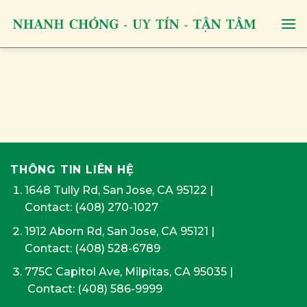
Skip
to
content
THÔNG TIN LIÊN HỆ
1648 Tully Rd, San Jose, CA 95122
|
Contact:
(408) 270-1027
1912 Aborn Rd, San Jose, CA 95121
|
Contact: (408) 528-6789
775C Capitol Ave, Milpitas, CA 95035
|
Contact:
(408) 586-9999