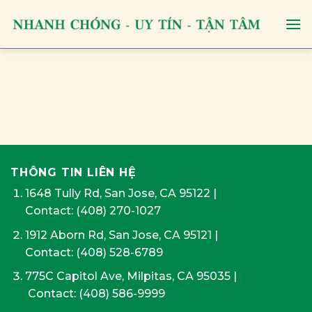
Skip
to
content
THÔNG TIN LIÊN HỆ
1648 Tully Rd, San Jose, CA 95122
|
Contact:
(408) 270-1027
1912 Aborn Rd, San Jose, CA 95121
|
Contact: (408) 528-6789
775C Capitol Ave, Milpitas, CA 95035
|
Contact:
(408) 586-9999