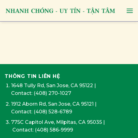
Skip
to
content
THÔNG TIN LIÊN HỆ
1648 Tully Rd, San Jose, CA 95122
|
Contact:
(408) 270-1027
1912 Aborn Rd, San Jose, CA 95121
|
Contact: (408) 528-6789
775C Capitol Ave, Milpitas, CA 95035
|
Contact:
(408) 586-9999