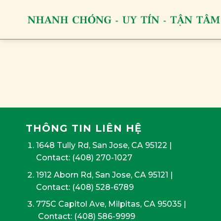
Skip
to
content
THÔNG TIN LIÊN HỆ
1648 Tully Rd, San Jose, CA 95122
|
Contact:
(408) 270-1027
1912 Aborn Rd, San Jose, CA 95121
|
Contact: (408) 528-6789
775C Capitol Ave, Milpitas, CA 95035
|
Contact:
(408) 586-9999