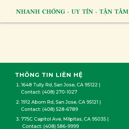
Skip
to
content
THÔNG TIN LIÊN HỆ
1648 Tully Rd, San Jose, CA 95122
|
Contact:
(408) 270-1027
1912 Aborn Rd, San Jose, CA 95121
|
Contact: (408) 528-6789
775C Capitol Ave, Milpitas, CA 95035
|
Contact:
(408) 586-9999