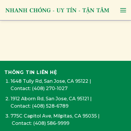
Skip
to
content
THÔNG TIN LIÊN HỆ
1648 Tully Rd, San Jose, CA 95122
|
Contact:
(408) 270-1027
1912 Aborn Rd, San Jose, CA 95121
|
Contact: (408) 528-6789
775C Capitol Ave, Milpitas, CA 95035
|
Contact:
(408) 586-9999